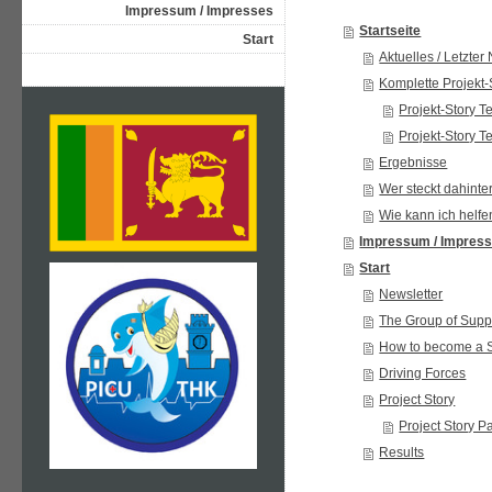
Impressum / Impresses
Startseite
Start
Aktuelles / Letzter
Komplette Projekt-
Projekt-Story Te
Projekt-Story Te
Ergebnisse
Wer steckt dahinte
Wie kann ich helfe
Impressum / Impres
Start
Newsletter
The Group of Supp
How to become a 
Driving Forces
Project Story
Project Story Pa
Results